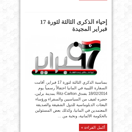
إحياء الذكرى الثالثة لثورة 17
فبراير المجيدة
بمناسبة الذكري الثالثة لثورة 17 فبراير، أقامت
السفارة الليبية في المانيا احتفالاً رسمياً يوم
18/02/2014 بفندق Ritz-Carlton بمدينة برلين،
حضره لفيف من السياسيين والسفراء ورؤساء
البعثات الدبلوماسية للدول الشقيقة والصديقة
المعتمدين في المانيا، وكذلك بعض المسئولين
بالحكومة الالمانية، ونخبة من ...
أكمل القراءة »