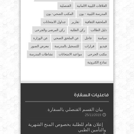
العلاقات الليبية الالمانية
القنصلية
المدرسة الليبية - بون
المكتب الصحي- بون
الملحقية الثقافية
تقارير
جداول الامتحانات
دليل الطالب
ركن الطلبة
ركن المرضى والجرحى
سياسة
عاجل
عن الملحق الصحي
عن الوزارة
فيديو
قرارات
للتسجيل بالمدرسة
معرض الصور
مكتب الجرحى
مواعيد الامتحانات
نشاطات المدرسة
نماذج الكترونية
فاعليات السفارة
بيان القسم القنصلي بالسفارة
25/11/2019
إعلان هام للطلبة بخصوص المنح الشهرية
والتأمين الطبي