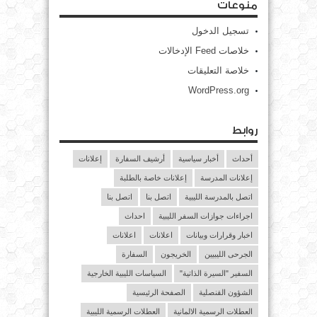
منوعات
تسجيل الدخول
خلاصات Feed الإدخالات
خلاصة التعليقات
WordPress.org
روابط
أحداث
أخبار سياسية
أرشيف السفارة
إعلانات
إعلانات المدرسة
إعلانات خاصة بالطلبة
اتصل بالمدرسة الليبية
اتصل بنا
اتصل بنا
اجراءات جوازات السفر الليبية
احداث
اخبار وقرارات وبيانات
اعلانات
اعلانات
الجرحى الليبيين
الخريجون
السفارة
السفير "السيرة الذاتية"
السياسات الليبية الخارجية
الشؤون القنصلية
الصفحة الرئيسية
العطلات الرسمية الالمانية
العطلات الرسمية الليبية