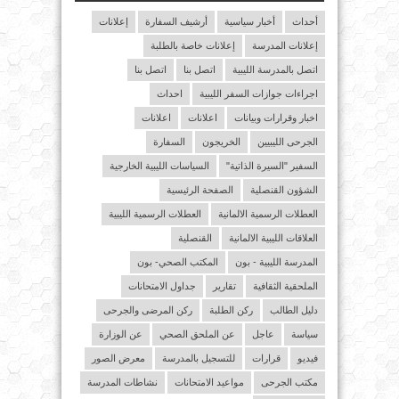
أحداث
أخبار سياسية
أرشيف السفارة
إعلانات
إعلانات المدرسة
إعلانات خاصة بالطلبة
اتصل بالمدرسة الليبية
اتصل بنا
اتصل بنا
اجراءات جوازات السفر الليبية
احداث
اخبار وقرارات وبيانات
اعلانات
اعلانات
الجرحى الليبيين
الخريجون
السفارة
السفير "السيرة الذاتية"
السياسات الليبية الخارجية
الشؤون القنصلية
الصفحة الرئيسية
العطلات الرسمية الالمانية
العطلات الرسمية الليبية
العلاقات الليبية الالمانية
القنصلية
المدرسة الليبية - بون
المكتب الصحي- بون
الملحقية الثقافية
تقارير
جداول الامتحانات
دليل الطالب
ركن الطلبة
ركن المرضى والجرحى
سياسة
عاجل
عن الملحق الصحي
عن الوزارة
فيديو
قرارات
للتسجيل بالمدرسة
معرض الصور
مكتب الجرحى
مواعيد الامتحانات
نشاطات المدرسة