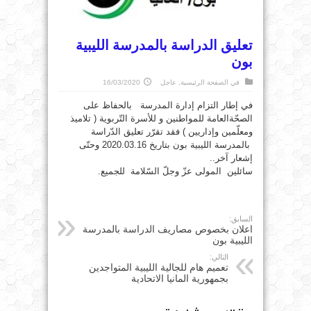
تعليق الدراسة بالمدرسة الليبية
بون
في
الصفحة الرئيسية
,
عاجل
16/03/2020
في إطار التزام إدارة المدرسة بالحفاظ على
الصحّةالعامة للمواطنين و للأسرة التّربوية ( تلاميذ
ومعلّمين وإداريين ) فقد تقرّر تعليق الدّراسة
بالمدرسة الليبية بون بتاريخ 2020.03.16 وحتّى
إشعار آخر..
سائلين المولى عزّ وجلّ السّلامة للجميع.
السابق:
اعلان بخصوص مصاريف الدراسة بالمدرسة
الليبية بون
التالي:
تعميم هام للجالية الليبية المتواجدين
بجمهورية المانيا الاتحادية