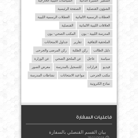
السفير "السيرة الذاتية"
السياسات الليبية الخارجية
الشؤون القنصلية
الصفحة الرئيسية
العطلات الرسمية الالمانية
العطلات الرسمية الليبية
العلاقات الليبية الالمانية
القنصلية
المدرسة الليبية - بون
المكتب الصحي- بون
الملحقية الثقافية
تقارير
جداول الامتحانات
دليل الطالب
ركن الطلبة
ركن المرضى والجرحى
سياسة
عاجل
عن الملحق الصحي
عن الوزارة
فيديو
قرارات
للتسجيل بالمدرسة
معرض الصور
مكتب الجرحى
مواعيد الامتحانات
نشاطات المدرسة
نماذج الكترونية
فاعليات السفارة
بيان القسم القنصلي بالسفارة
25/11/2019