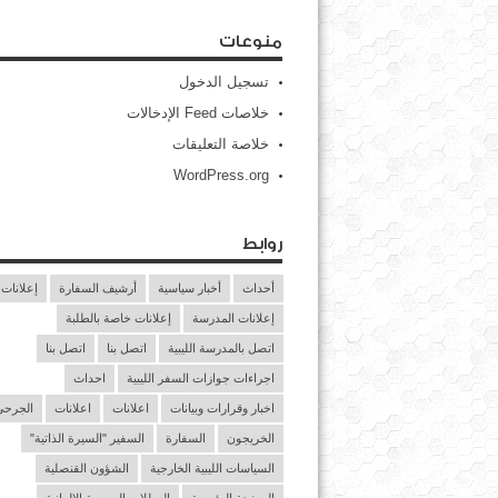
منوعات
تسجيل الدخول
خلاصات Feed الإدخالات
خلاصة التعليقات
WordPress.org
روابط
أحداث
أخبار سياسية
أرشيف السفارة
إعلانات
إعلانات المدرسة
إعلانات خاصة بالطلبة
اتصل بالمدرسة الليبية
اتصل بنا
اتصل بنا
اجراءات جوازات السفر الليبية
احداث
اخبار وقرارات وبيانات
اعلانات
اعلانات
الجرحى 
الخريجون
السفارة
السفير "السيرة الذاتية"
السياسات الليبية الخارجية
الشؤون القنصلية