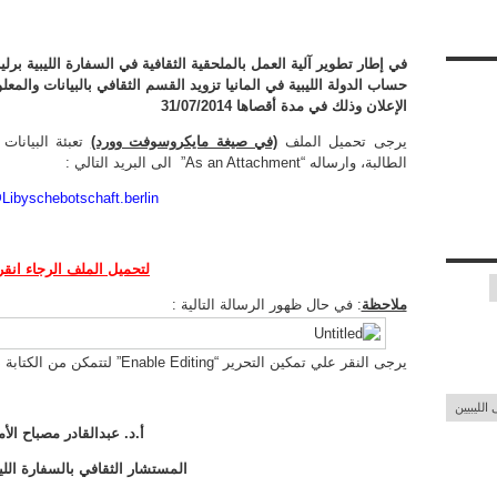
في إطار تطوير آلية العمل بالملحقية الثقافية في السفارة الليبية ب
حساب الدولة الليبية في المانيا تزويد القسم الثقافي بالبيانات والم
الإعلان وذلك في مدة أقصاها 31/07/2014
يرجى تحميل الملف
(في صيغة مايكروسوفت وورد)
تعبئة البيانا
الطالبة، وارساله “As an Attachment” الى البريد التالي :
ibyschebotschaft.berlin
لتحميل الملف الرجاء انقر 
ملاحظة
: في حال ظهور الرسالة التالية :
يرجى النقر علي تمكين التحرير “Enable Editing” لتتمكن من الكتابة داخل الجداول، وبالتالي تخزين بياناتك.
الليبيين
أ.د. عبدالقادر مصباح الأ
المستشار الثقافي بالسفارة الليب