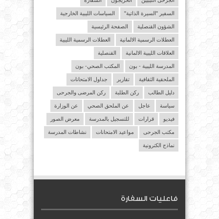
السفير "السيرة الذاتية"
السياسات الليبية الخارجية
الشؤون القنصلية
الصفحة الرئيسية
العطلات الرسمية الالمانية
العطلات الرسمية الليبية
العلاقات الليبية الالمانية
القنصلية
المدرسة الليبية - بون
المكتب الصحي- بون
الملحقية الثقافية
تقارير
جداول الامتحانات
دليل الطالب
ركن الطلبة
ركن المرضى والجرحى
سياسة
عاجل
عن الملحق الصحي
عن الوزارة
فيديو
قرارات
للتسجيل بالمدرسة
معرض الصور
مكتب الجرحى
مواعيد الامتحانات
نشاطات المدرسة
نماذج الكترونية
فاعليات السفارة