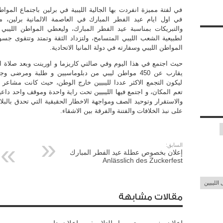
في لفتة مميزة انفردت بها الجالية الليبية في برلين باجتماع المواط
في اول ايام عيد الفطر المبارك في العاصمة الالمانية برلين، متب
والتبريكات بمناسبة عيد الفطر المبارك، وليعطي المواطن الليبي 
لطبيعية الشعب الليبي المتسامح، ولتزداد الثقة وتمتد وتتقوى جسو
المواطن الليبي وسفارته في دولة المانيا الاتحادية.
حيث اجتمع في هذا اليوم وفي صالتي كاريزما و اورينت وبعد صلاة ال
يقارب عن 450 مواطن ليبي من دبلوماسيين و طلبة ومرضى 
ليكون التجمع الاكثر عددا لليبيين خارج الوطن، حيث كانت مشاعر ا
تعم المكان، و اجتمع فيها الليبيين تحت راية واحدة وموقف واحد داعيين
والاستقرار وتوحيد الصف ومواجهة الاخطار الحقيقية التي تحدق بالبلاد
على نبذ الخلافات والفتنة والفرقة بين الاشقاء.
السابق:
إعلان بخصوص عطلة عيد الفطر المبارك
Anlässlich des Zuckerfest
الليبيين
مقالات مشابهة