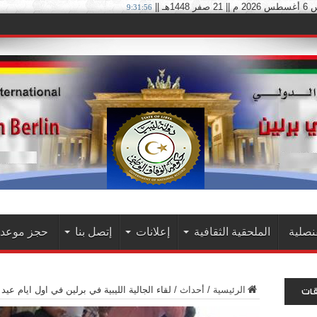
 1448هـ ||
9:31:56
نصلية
الملحقية الثقافية
إعلانات
إتصل بنا
حجز موعد 
الرئيسية
/
أحداث
/
لقاء الجالية الليبية في برلين في اول ايام عيد
قات