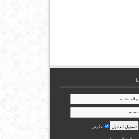
تذكرني