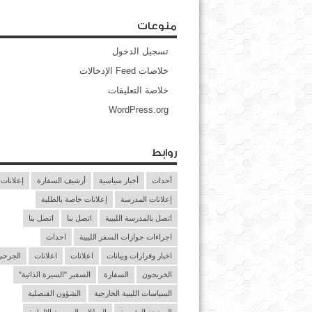
منوعات
تسجيل الدخول
خلاصات Feed الإدخالات
خلاصة التعليقات
WordPress.org
روابط
أحداث
أخبار سياسية
أرشيف السفارة
إعلانات
إعلانات المدرسة
إعلانات خاصة بالطلبة
اتصل بالمدرسة الليبية
اتصل بنا
اتصل بنا
اجراءات جوازات السفر الليبية
احداث
اخبار وقرارات وبيانات
اعلانات
اعلانات
الجرحى 
الخريجون
السفارة
السفير "السيرة الذاتية"
السياسات الليبية الخارجية
الشؤون القنصلية