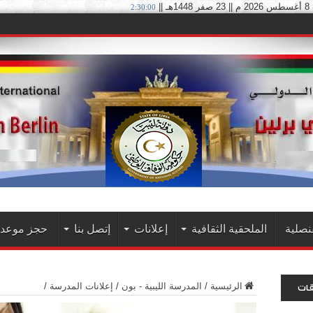
ـ ||
2:30:01
نصلية
الملحقية الثقافية
إعلانات
إتصل بنا
حجز موعد 
الرئيسية
/
المدرسة الليبية - بون
/
إعلانات المدرسة
/
قات