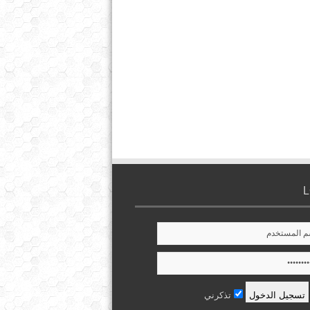
تذكرني