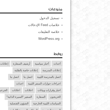
منوعات
تسجيل الدخول
خلاصات Feed الإدخالات
خلاصة التعليقات
WordPress.org
روابط
أحداث
أخبار سياسية
أرشيف السفارة
إعلانات
إعلانات المدرسة
إعلانات خاصة بالطلبة
اتصل بالمدرسة الليبية
اتصل بنا
اتصل بنا
اجراءات جوازات السفر الليبية
احداث
اخبار وقرارات وبيانات
اعلانات
اعلانات
الجرحى 
الخريجون
السفارة
السفير "السيرة الذاتية"
السياسات الليبية الخارجية
الشؤون القنصلية