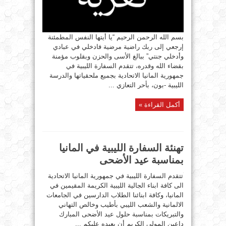
بسم الله الرحمن الرحيم “يا أيتها النفس المطمئنة
إرجعي إلى ربك راضية مرضية فادخلي في عبادي
وأدخلي جنتي” ببالغ الأسى والحزن وبقلوب مؤمنة
بقضاء الله وقدره، تتقدم السفارة الليبية في
جمهورية المانيا الاتحادية بجميع ملحقياتها والدرسة
الليبية -بون، بأحر التعازي ...
أكمل القراءة »
تهنئة السفارة الليبية في المانيا
بمناسبة عيد الأضحى
تتقدم السفارة الليبية في جمهورية المانيا الاتحادية
الى كافة ابناء الجالية الليبية الكريمة المقيمين في
المانيا، وكافة ابنائنا الطلاب الدارسين في الجامعات
الالمانية والشعب الليبي بأطيب وخالص التهاني
والتبريكات بمناسبة حلول عيد الأضحى المبارك
داعين المولى الكريم أن يعيده عليكم ...