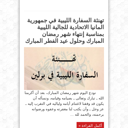
تهنئة السفارة الليبية في جمهورية
المانيا الاتحادية للجالية الليبية
بمناسبة إنتهاء شهر رمضان
المبارك وحلول عيد الفطر المبارك
نودع اليوم شهر رمضان المبارك، بعد أن أكرمنا
الله ـ تبارك وتعالى ـ بصيامه وقيامه، ونسأله أن
يكون قد وفقنا لاغتنام أيامه ولياليه في التقرب إليه ـ
عز وجل ـ وأن يكتب لنا مغفرته وعفوه ورضوانه
برحمته، والحمد لله ...
أكمل القراءة »