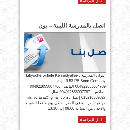
أكمل القراءة »
اتصل بالمدرسة الليبية – بون
عنوان المدرسة Libysche Schule Kennedyallee ,
9 53175 Bonn Germany الهاتف :
004922853684789 الهاتف : 004922855007766
الفاكس : 004922855007767 نقال :
015210539827 إيميل : almadrasa2@gmail.com
مواعيد الدراسة في المدرسة كل يوم ماعدا السبت
والأحد . من الساعة 09:00 إلى 13:30
أكمل القراءة »