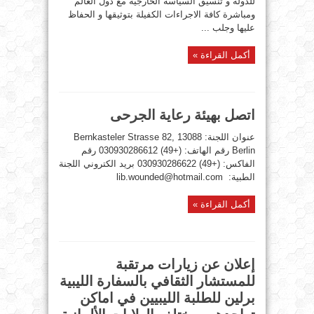
للدولة و تنسيق السياسة الخارجية مع دول العالم
ومباشرة كافة الاجراءات الكفيلة بتوثيقها و الحفاظ
عليها وجلب ...
أكمل القراءة »
اتصل بهيئة رعاية الجرحى
عنوان اللجنة: Bernkasteler Strasse 82, 13088
Berlin رقم الهاتف: (+49) 030930286612 رقم
الفاكس: (+49) 030930286622 بريد الكتروني اللجنة
الطبية: lib.wounded@hotmail.com
أكمل القراءة »
إعلان عن زيارات مرتقبة
للمستشار الثقافي بالسفارة الليبية
برلين للطلبة الليبيين في اماكن