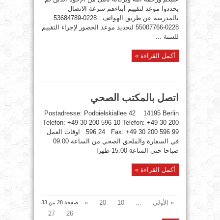
يحددوا موعد لتقييم أبناءهم سرعة الاتصال
بالمدرسة عن طريق الهواتف : 0228-53684789
0228-55007766 لتحديد موعد الحضور لإجراء التقييم
للسنة ...
أكمل القراءة »
اتصل بالمكتب الصحي
Postadresse: Podbielskiallee 42 14195 Berlin
Telefon: +49 30 200 596 10 Telefon: +49 30 200
596 24 Fax: +49 30 200 596 99 اوقات العمل
في السفارة والملحق الصحي من الساعة 09.00
صباحا حتى الساعة 15.00 ظهرا
أكمل القراءة »
« الأولى
...
10
20
«
صفحة 28 من 33
27
26