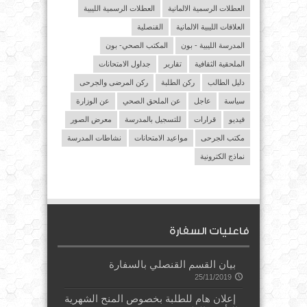
العطلات الرسمية الالمانية
العطلات الرسمية الليبية
العلاقات الليبية الالمانية
القنصلية
المدرسة الليبية - بون
المكتب الصحي- بون
الملحقية الثقافية
تقارير
جداول الامتحانات
دليل الطالب
ركن الطلبة
ركن المرضى والجرحى
سياسة
عاجل
عن الملحق الصحي
عن الوزارة
فيديو
قرارات
للتسجيل بالمدرسة
معرض الصور
مكتب الجرحى
مواعيد الامتحانات
نشاطات المدرسة
نماذج الكترونية
فاعليات السفارة
بيان القسم القنصلي بالسفارة
25/11/2019
إعلان هام للطلبة بخصوص المنح الشهرية